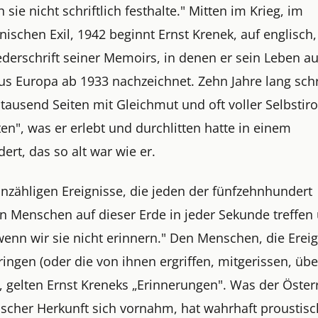
 sie nicht schriftlich festhalte." Mitten im Krieg, im
ischen Exil, 1942 beginnt Ernst Krenek, auf englisch,
derschrift seiner Memoirs, in denen er sein Leben au
us Europa ab 1933 nachzeichnet. Zehn Jahre lang schr
tausend Seiten mit Gleichmut und oft voller Selbstir
ten", was er erlebt und durchlitten hatte in einem
ert, das so alt war wie er.
unzähligen Ereignisse, die jeden der fünfzehnhundert
en Menschen auf dieser Erde in jeder Sekunde treffen
wenn wir sie nicht erinnern." Den Menschen, die Erei
ingen (oder die von ihnen ergriffen, mitgerissen, über
, gelten Ernst Kreneks „Erinnerungen". Was der Öster
ischer Herkunft sich vornahm, hat wahrhaft proustis