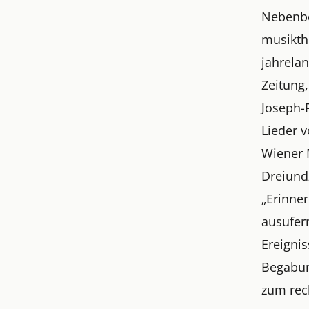
Nebenbe
musikth
jahrelan
Zeitung
Joseph-
Lieder v
Wiener M
Dreiundz
„Erinner
ausufer
Ereigni
Begabung
zum rec