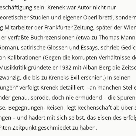
schäftigung sein. Krenek war Autor nicht nur
eoretischer Studien und eigener Operlibretti, sonder
g Mitarbeiter der Frankfurter Zeitung, später der Wie
, er verfaßte Buchrezensionen (etwa zu Thomas Mann
Roman), satirische Glossen und Essays, schrieb Gedi
on Kalibrationen (Gegen die korrupten Verhältnisse d
usikkritik gründete er 1932 mit Alban Berg die Zeitsc
wanzig, die bis zu Kreneks Exil erschien.) In seinen
ungen" verfolgt Krenek detailliert – an manchen Stell
nder genau, spröde, doch nie ermüdend – die Spuren
sse, Begegnungen, Reisen, legt Rechenschaft ab über 
en – und hadert mit sich selbst, das Eisen des Erfol
hten Zeitpunkt geschmiedet zu haben.