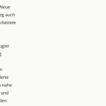
 Neue
ieg auch
rbeitete
ugier
g
hn
derte
a nahe
n und
iden