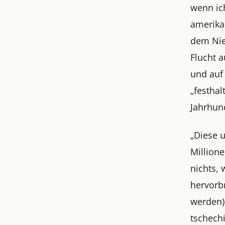
wenn ich
amerikan
dem Nie
Flucht a
und auf 
„festhal
Jahrhund
„Diese 
Million
nichts, 
hervorbr
werden)
tschech