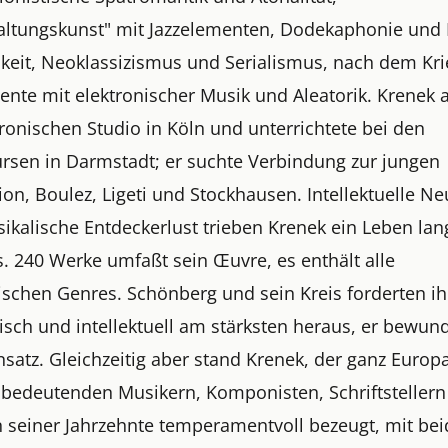
altungskunst" mit Jazzelementen, Dodekaphonie und
hkeit, Neoklassizismus und Serialismus, nach dem Kr
nte mit elektronischer Musik und Aleatorik. Krenek a
ronischen Studio in Köln und unterrichtete bei den
ursen in Darmstadt; er suchte Verbindung zur jungen
on, Boulez, Ligeti und Stockhausen. Intellektuelle Ne
ikalische Entdeckerlust trieben Krenek ein Leben lan
. 240 Werke umfaßt sein Œuvre, es enthält alle
ischen Genres. Schönberg und sein Kreis forderten i
isch und intellektuell am stärksten heraus, er bewun
nsatz. Gleichzeitig aber stand Krenek, der ganz Europ
 bedeutenden Musikern, Komponisten, Schriftsteller
n seiner Jahrzehnte temperamentvoll bezeugt, mit be