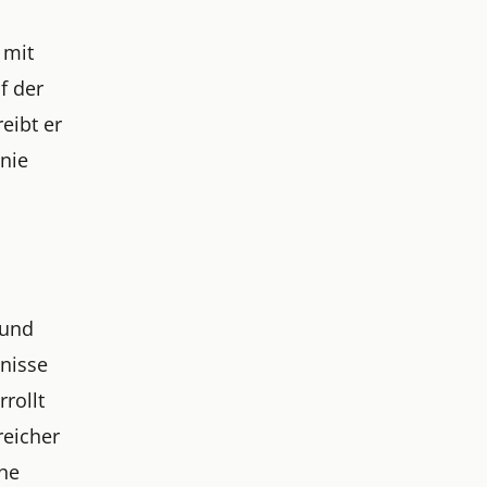
 mit
f der
eibt er
onie
 und
gnisse
rollt
reicher
che