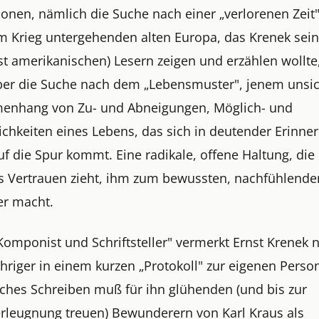
onen, nämlich die Suche nach einer „verlorenen Zeit"
m Krieg untergehenden alten Europa, das Krenek sei
st amerikanischen) Lesern zeigen und erzählen wollte
ber die Suche nach dem „Lebensmuster", jenem unsi
nhang von Zu- und Abneigungen, Möglich- und
chkeiten eines Lebens, das sich in deutender Erinne
uf die Spur kommt. Eine radikale, offene Haltung, die
ns Vertrauen zieht, ihm zum bewussten, nachfühlende
er macht.
Komponist und Schriftsteller" vermerkt Ernst Krenek 
hriger in einem kurzen „Protokoll" zur eigenen Perso
isches Schreiben muß für ihn glühenden (und bis zur
erleugnung treuen) Bewunderern von Karl Kraus als