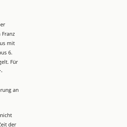
der
 Franz
aus mit
pus 6.
elt. Für
r-
erung an
nicht
eit der