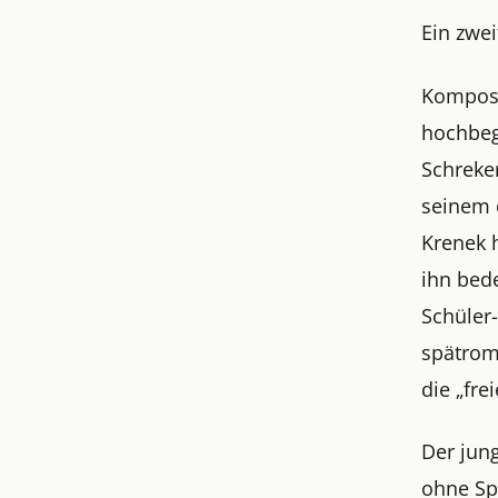
Ein zwe
Komposi
hochbeg
Schreker
seinem 
Krenek 
ihn bed
Schüler
spätrom
die „fre
Der jung
ohne Spo