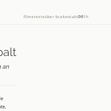
filme
texte
über bce
kontakt
DE
EN
palt
n an
ie
te,