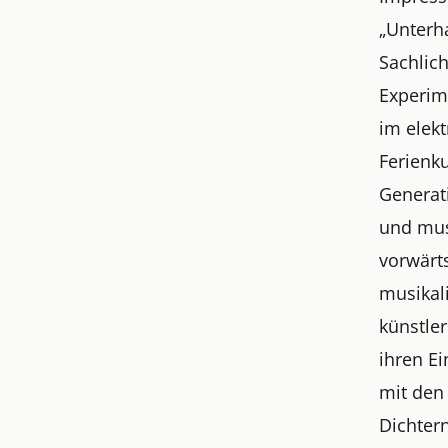
„Unterh
Sachlic
Experime
im elekt
Ferienk
Generati
und mus
vorwärts
musikal
künstler
ihren Ei
mit den
Dichter