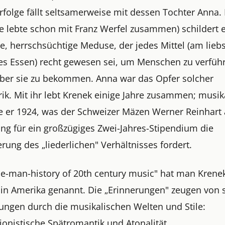
rfolge fällt seltsamerweise mit dessen Tochter Anna.
e lebte schon mit Franz Werfel zusammen) schildert e
e, herrschsüchtige Meduse, der jedes Mittel (am lieb
es Essen) recht gewesen sei, um Menschen zu verfüh
ber sie zu bekommen. Anna war das Opfer solcher
ik. Mit ihr lebt Krenek einige Jahre zusammen; musik
te er 1924, was der Schweizer Mäzen Werner Reinhart 
ng für ein großzügiges Zwei-Jahres-Stipendium die
erung des „liederlichen" Verhältnisses fordert.
ne-man-history of 20th century music" hat man Krene
 in Amerika genannt. Die „Erinnerungen" zeugen von 
ngen durch die musikalischen Welten und Stile:
ionistische Spätromantik und Atonalität,