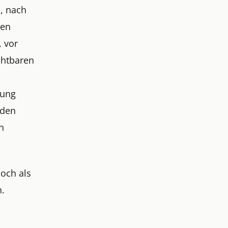
, nach
nen
, vor
chtbaren
rung
 den
n
noch als
n.