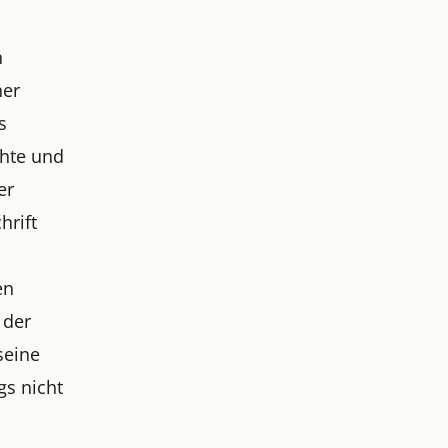
n
ner
s
chte und
er
hrift
en
 der
seine
gs nicht