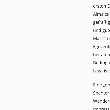
ersten E
Alma (si
gefräßig
und gut
Macht ü
Egozentr
heirate
Bedingu
Legalisi
Eine „o
Spähter
Wanderu
Impress