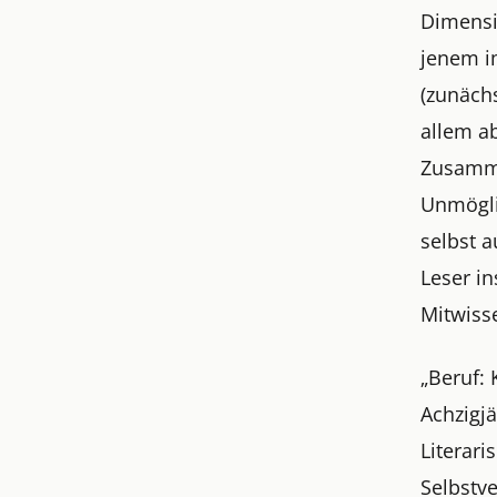
Dimensi
jenem i
(zunäch
allem a
Zusamme
Unmögli
selbst a
Leser i
Mitwiss
„Beruf: 
Achzigjä
Literar
Selbstv