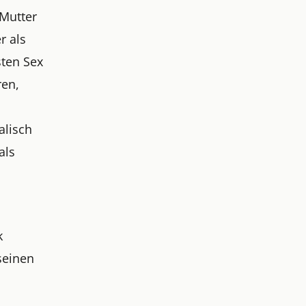
 Mutter
r als
sten Sex
ren,
alisch
als
k
seinen