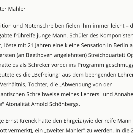
iter Mahler
tion und Notenschreiben fielen ihm immer leicht – 
abte frühreife junge Mann, Schüler des Komponisten
, löste mit 21 Jahren eine kleine Sensation in Berlin 
ersten (an Beethoven angelehnten) Streichquartett O
hatte es als Schreker vorbei ins Programm geschmugg
eutete es die „Befreiung" aus dem beengenden Lehre
-Verhältnis, Tochter, die „Abwendung von der
antischen Schreibweise meines Lehrers" und Annäh
ie" Atonalität Arnold Schönbergs.
e Ernst Krenek hatte den Ehrgeiz (wie der reife Mann 
tt vermerkt), ein „zweiter Mahler" zu werden. In die Z