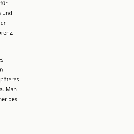
 für
n und
 er
orenz,
es
en
späteres
ka. Man
her des