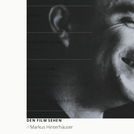
LÄNGE
25 Min.
TEAM
SPRACHFASSUNG
Deutsch
PRODUKTION
bce films & more
in Koproduktion mit dem WDR
und Arte
in Zusammenarbeit mit Unitel
DEN FILM SEHEN
Markus Hinterhäuser