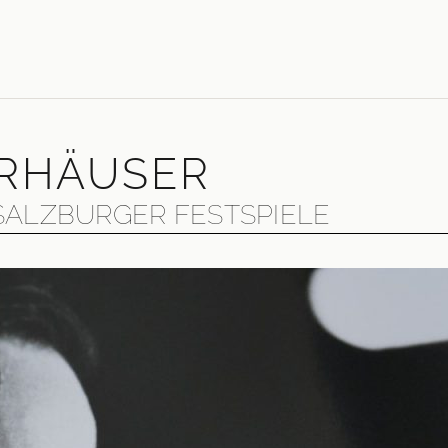
ERHÄUSER
 SALZBURGER FESTSPIELE
t des Pianisten Markus Hinterhäuser im ersten Jahr seiner 
häusers Programm war ein sehr persönliches Statement - po
er Sellars, Shirin Neshat, Teodor Currentzis, William Kentrid
nterhäusers Ideen im Austausch mit Künstlerinnen und Kün
ielprogramm verdichteten. Den Zuschauer wünscht sich Hin
n Moment, in dem der Funke überspringt.