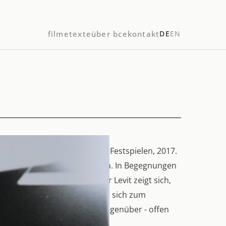
filme
texte
über bce
kontakt
DE
EN
Intendanz bei den Salzburger Festspielen, 2017.
etisch und politisch zugleich. In Begegnungen
ge, Matthias Goerne und Igor Levit zeigt sich,
stlern Gestalt annehmen und sich zum
terhäuser als neugieriges Gegenüber - offen