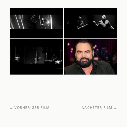
← VORHERIGER FILM
NÄCHSTER FILM →