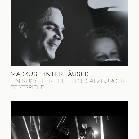
MARKUS HINTERHÄUSER
EIN KÜNSTLER LEITET DIE SALZBURGER
FESTSPIELE