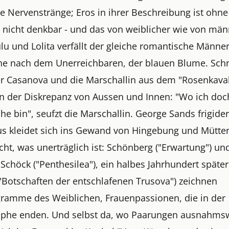
e Nervenstränge; Eros in ihrer Beschreibung ist ohne
e nicht denkbar - und das von weiblicher wie von män
ulu und Lolita verfällt der gleiche romantische Männer
he nach dem Unerreichbaren, der blauen Blume. Schn
er Casanova und die Marschallin aus dem "Rosenkaval
an der Diskrepanz von Aussen und Innen: "Wo ich do
che bin", seufzt die Marschallin. George Sands frigide
s kleidet sich ins Gewand von Hingebung und Mütterl
ht, was unerträglich ist: Schönberg ("Erwartung") un
Schöck ("Penthesilea"), ein halbes Jahrhundert späte
("Botschaften der entschlafenen Trusova") zeichnen
ramme des Weiblichen, Frauenpassionen, die in der
ophe enden. Und selbst da, wo Paarungen ausnahms