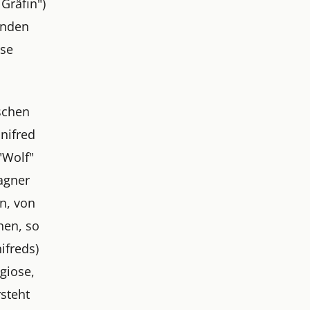
Gräfin")
enden
ise
ischen
inifred
"Wolf"
Wagner
n, von
hen, so
ifreds)
igiose,
rsteht