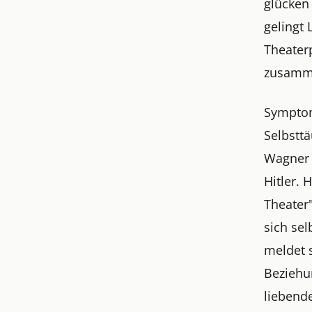
glücken 
gelingt
Theater
zusamm
Symptom
Selbsttä
Wagner i
Hitler.
Theater
sich sel
meldet s
Beziehun
liebende