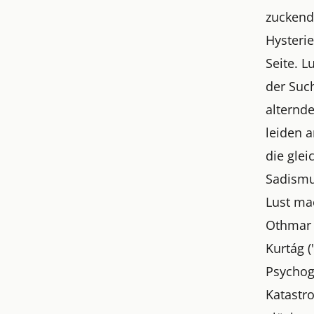
zuckend
Hysteri
Seite. L
der Suc
alternd
leiden 
die glei
Sadismu
Lust mac
Othmar 
Kurtág 
Psychog
Katastr