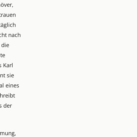
över,
rtrauen
täglich
cht nach
 die
te
 Karl
nt sie
al eines
hreibt
s der
ehmung,