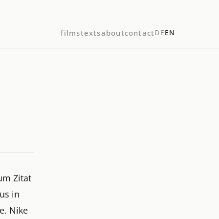
films
texts
about
contact
DE
EN
um Zitat
us in
e. Nike