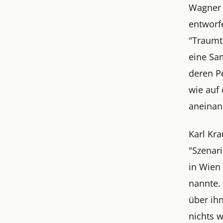
Wagner 
entworf
"Traumt
eine Sa
deren P
wie auf
aneinan
Karl Kr
"Szenar
in Wien 
nannte.
über ih
nichts w