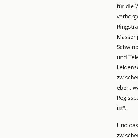
für die
verborg
Ringstr
Massenp
Schwind
und Tele
Leidensc
zwische
eben, w
Regisse
ist".
Und das
zwische