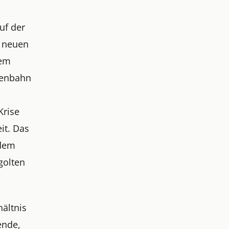
uf der
e neuen
Dem
senbahn
Krise
it. Das
 dem
golten
hältnis
ende,