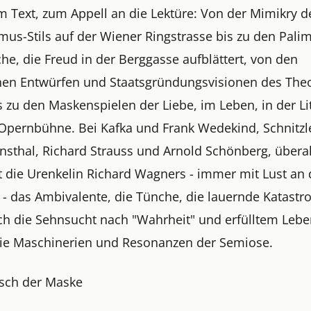
m Text, zum Appell an die Lektüre: Von der Mimikry d
smus-Stils auf der Wiener Ringstrasse bis zu den Pali
he, die Freud in der Berggasse aufblättert, von den
chen Entwürfen und Staatsgründungsvisionen des The
s zu den Maskenspielen der Liebe, im Leben, in der Li
 Opernbühne. Bei Kafka und Frank Wedekind, Schnitzl
sthal, Richard Strauss und Arnold Schönberg, überal
t die Urenkelin Richard Wagners - immer mit Lust an 
 - das Ambivalente, die Tünche, die lauernde Katastr
ch die Sehnsucht nach "Wahrheit" und erfülltem Lebe
die Maschinerien und Resonanzen der Semiose.
sch der Maske