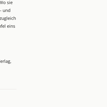
 Wo sie
h- und
 zugleich
ufel eins
erlag,