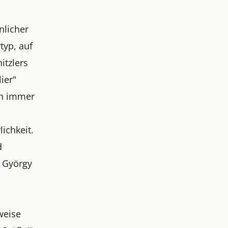
nlicher
typ, auf
itzlers
ier"
ch immer
r
ichkeit.
d
r György
weise