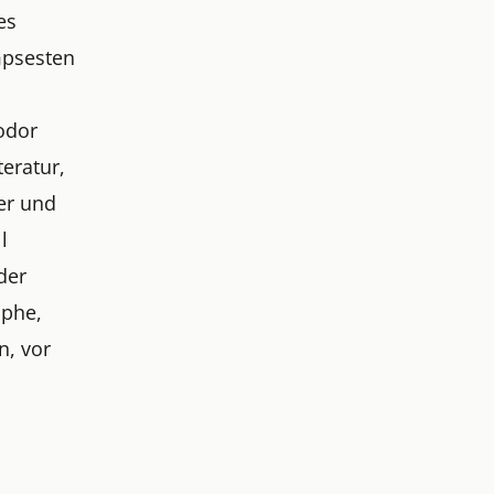
es
mpsesten
odor
teratur,
er und
l
der
ophe,
n, vor