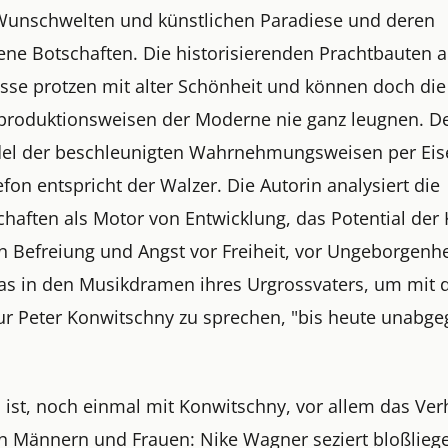
 Wunschwelten und künstlichen Paradiese und deren
ene Botschaften. Die historisierenden Prachtbauten a
asse protzen mit alter Schönheit und können doch di
roduktionsweisen der Moderne nie ganz leugnen. 
el der beschleunigten Wahrnehmungsweisen per Ei
fon entspricht der Walzer. Die Autorin analysiert die
haften als Motor von Entwicklung, das Potential der 
n Befreiung und Angst vor Freiheit, vor Ungeborgenhe
as in den Musikdramen ihres Urgrossvaters, um mit
ur Peter Konwitschny zu sprechen, "bis heute unabge
 ist, noch einmal mit Konwitschny, vor allem das Ver
n Männern und Frauen: Nike Wagner seziert bloßlieg