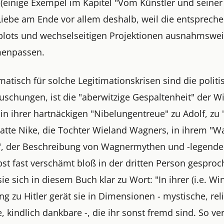
(einige Exempel im Kapitel "Vom Künstler und seiner 
 Liebe am Ende vor allem deshalb, weil die entsprech
plots und wechselseitigen Projektionen ausnahmswe
enpassen.
atisch für solche Legitimationskrisen sind die polit
uschungen, ist die "aberwitzige Gespaltenheit" der W
n ihrer hartnäckigen "Nibelungentreue" zu Adolf, zu 
 Hatte Nike, die Tochter Wieland Wagners, in ihrem "
", der Beschreibung von Wagnermythen und -legende
bst fast verschämt bloß in der dritten Person gesproc
ie sich in diesem Buch klar zu Wort: "In ihrer (i.e. Win
g zu Hitler gerät sie in Dimensionen - mystische, rel
, kindlich dankbare -, die ihr sonst fremd sind. So ve