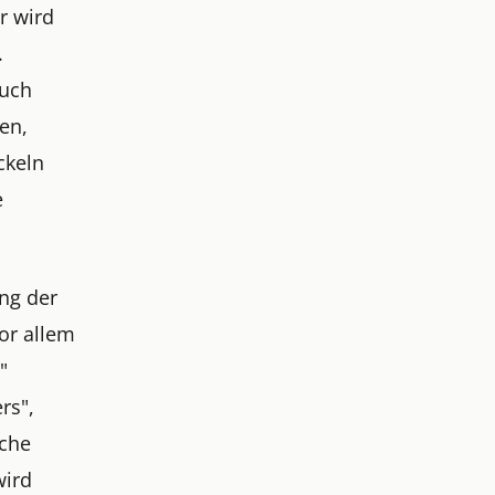
r wird
.
auch
en,
ckeln
e
ung der
or allem
"
rs",
ache
wird