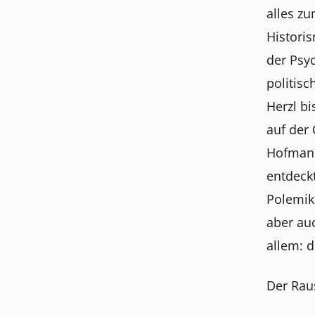
alles zu
Histori
der Psyc
politis
Herzl bi
auf der
Hofmann
entdeck
Polemik
aber au
allem: 
Der Rau