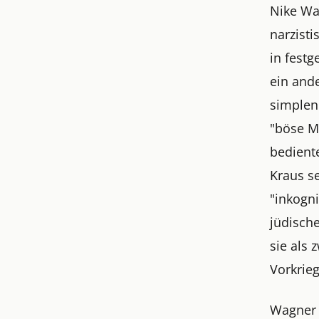
Nike Wa
narzisti
in festg
ein and
simplen
"böse M
bedient
Kraus s
"inkogni
jüdisch
sie als
Vorkrie
Wagner 