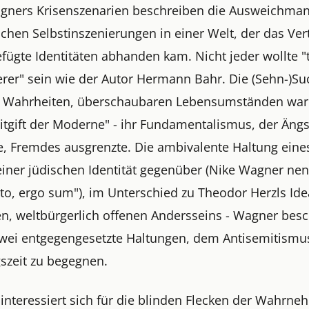
gners Krisenszenarien beschreiben die Ausweichman
schen Selbstinszenierungen in einer Welt, der das Ve
efügte Identitäten abhanden kam. Nicht jeder wollte "
erer" sein wie der Autor Hermann Bahr. Die (Sehn-)Su
 Wahrheiten, überschaubaren Lebensumständen war
itgift der Moderne" - ihr Fundamentalismus, der Ängs
e, Fremdes ausgrenzte. Die ambivalente Haltung eines
einer jüdischen Identität gegenüber (Nike Wagner nen
to, ergo sum"), im Unterschied zu Theodor Herzls Ide
en, weltbürgerlich offenen Andersseins - Wagner besc
 zwei entgegengesetzte Haltungen, dem Antisemitismu
gszeit zu begegnen.
interessiert sich für die blinden Flecken der Wahrn